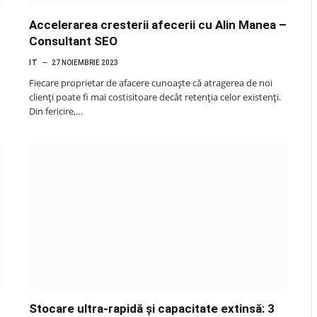
Accelerarea cresterii afecerii cu Alin Manea –
Consultant SEO
IT
27 NOIEMBRIE 2023
Fiecare proprietar de afacere cunoaște că atragerea de noi
clienți poate fi mai costisitoare decât retenția celor existenți.
Din fericire,…
Stocare ultra-rapidă și capacitate extinsă: 3