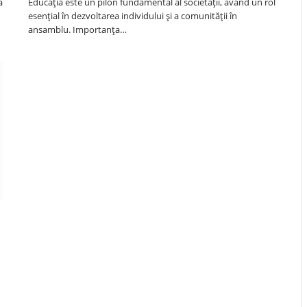
a
Educația este un pilon fundamental al societății, având un rol
esențial în dezvoltarea individului și a comunității în
ansamblu. Importanța…