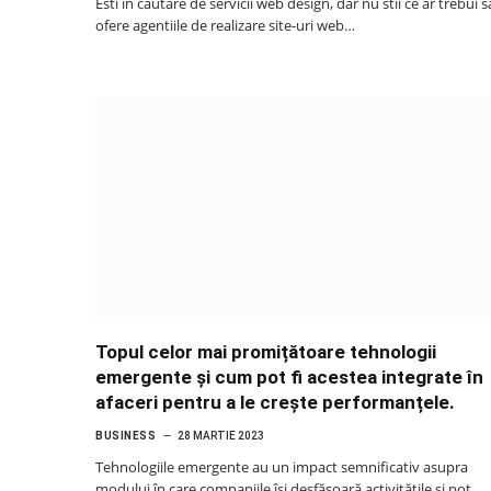
Esti in cautare de servicii web design, dar nu stii ce ar trebui s
ofere agentiile de realizare site-uri web…
Topul celor mai promițătoare tehnologii
emergente și cum pot fi acestea integrate în
afaceri pentru a le crește performanțele.
BUSINESS
28 MARTIE 2023
Tehnologiile emergente au un impact semnificativ asupra
modului în care companiile își desfășoară activitățile și pot