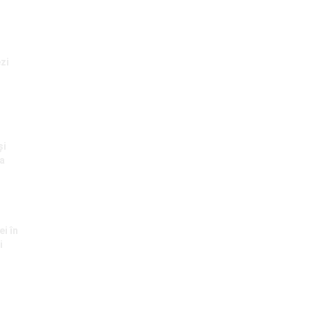
zi
și
ea
i în
i