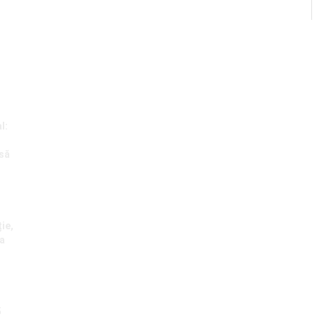
l:
 să
ie,
ta
5