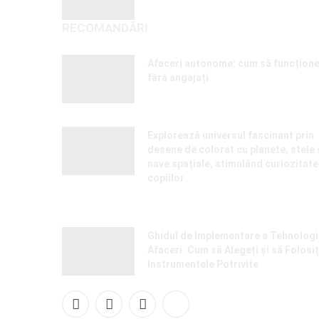
22 APRILIE 2025
RECOMANDĂRI
Afaceri autonome: cum să funcțione
fără angajați
10 FEBRUARIE 2026
Explorează universul fascinant prin
desene de colorat cu planete, stele 
nave spațiale, stimulând curiozitat
copiilor
23 APRILIE 2024
Ghidul de Implementare a Tehnologie
Afaceri: Cum să Alegeți și să Folosiț
Instrumentele Potrivite
14 APRILIE 2024
Facebook
X
Instagram
Pinterest