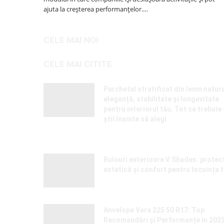
ajuta la creșterea performanțelor.…
CELE MAI NOI
CELE MAI CITITE
Parchetul stratificat din lemn natura
eleganță, stabilitate și longevitate
pentru interiorul tău. Tot ce trebuie
știi înainte să alegi
21 APRILIE 2026
Rulouri exterioare V Shades: protecț
estetică și confort pentru locuința 
17 MARTIE 2025
Anvelope Vara 225 50 R17: Top
Recomandări și Performanțe în 202